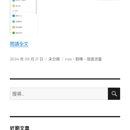
〈[NAS] Synology 群暉 NAS 限速流量〉
閱讀全文
發
分
標
2024 年 09 月 21 日
未分類
nas
、
群暉
、
限速流量
佈
類
籤
日
期:
搜
搜
尋
尋
關
鍵
字:
近期文章