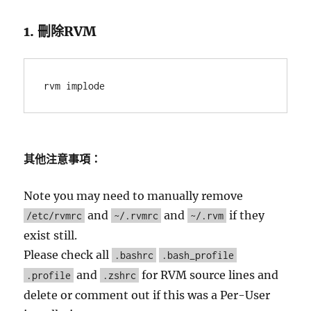
1. 刪除RVM
rvm implode
其他注意事項：
Note you may need to manually remove
and
and
if they
/etc/rvmrc
~/.rvmrc
~/.rvm
exist still.
Please check all
.bashrc
.bash_profile
and
for RVM source lines and
.profile
.zshrc
delete or comment out if this was a Per-User