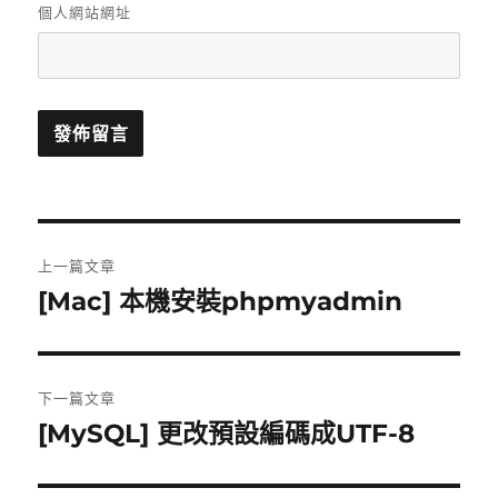
個人網站網址
文
上一篇文章
章
[Mac] 本機安裝phpmyadmin
上
一
導
篇
覽
文
下一篇文章
章:
[MySQL] 更改預設編碼成UTF-8
下
一
篇