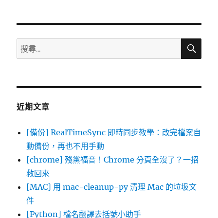
文
章:
搜
搜
尋
尋
關
鍵
字:
近期文章
[備份] RealTimeSync 即時同步教學：改完檔案自
動備份，再也不用手動
[chrome] 殘黨福音！Chrome 分頁全沒了？一招
救回來
[MAC] 用 mac-cleanup-py 清理 Mac 的垃圾文
件
[Python] 檔名翻譯去括號小助手