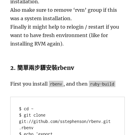
installation.
Also make sure to remove ‘rvm’ group if this
was a system installation.
Finally it might help to relogin / restart if you
want to have fresh environment (like for
installing RVM again).
2. 簡單兩步驟安裝rbenv
First you install
, and then
rbenv
ruby-build
$ cd ~

$ git clone 
git://github.com/sstephenson/rbenv.git 
.rbenv

$ echo 'export 