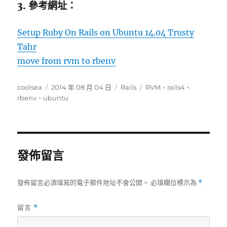
3. 參考網址：
Setup Ruby On Rails on Ubuntu 14.04 Trusty
Tahr
move from rvm to rbenv
作
發
分
標
coolsea
2014 年 08 月 04 日
Rails
RVM
、
rails4
、
者
佈
類
籤
rbenv
、
ubuntu
日
期:
發佈留言
發佈留言必須填寫的電子郵件地址不會公開。
必填欄位標示為
*
留言
*