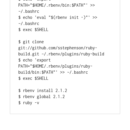
PATH="$HOME/.rbenv/bin:$PATH"' >> 
~/.bashrc

$ echo 'eval "$(rbenv init -)"' >> 
~/.bashrc

$ exec $SHELL

$ git clone 
git://github.com/sstephenson/ruby-
build.git ~/.rbenv/plugins/ruby-build

$ echo 'export 
PATH="$HOME/.rbenv/plugins/ruby-
build/bin:$PATH"' >> ~/.bashrc

$ exec $SHELL

$ rbenv install 2.1.2

$ rbenv global 2.1.2
